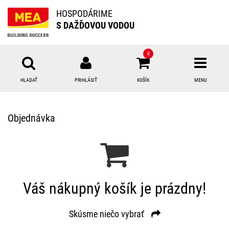
HOSPODÁRIME
S DAŽĎOVOU VODOU
0
HLADAŤ
PRIHLÁSIŤ
KOŠÍK
MENU
Prihlásenie
Objednávka
E-mail:
Heslo:
Váš nákupný košík je prázdny!
Prihlásiť
Skúsme niečo vybrať
Nová registrácia