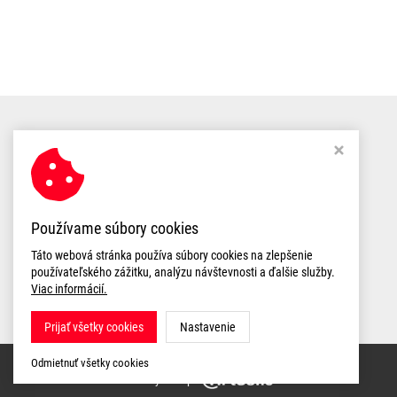
MEA WATER MANAGEMENT s.r.o.
Areál PDP Drietoma .
913 03 Drietoma
Odstúpenie od zmluvy
Nastavení cookies
Používame súbory cookies
Táto webová stránka používa súbory cookies na zlepšenie
používateľského zážitku, analýzu návštevnosti a ďalšie služby.
Viac informácií.
member of mea group
Prijať všetky cookies
Nastavenie
Copyright © 2026,
MEA WATER MANAGEMENT s.r.o.
Odmietnuť všetky cookies
Ziskový eshop